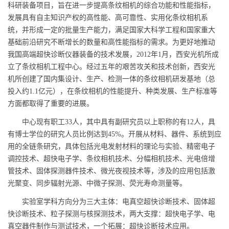
科研装备项目，旨在进一步提高条纹相机的综合功能和性能指标，
发展具有自主知识产权的高性能、高可靠性、实用化条纹相机系
统，并形成一定的批量生产能力，满足国家大科学工程和国家重大
基础前沿研究不断增长的数量和高性能指标的需求。为更好地推动
我国高端超快诊断仪器装备的技术发展，2012年1月，西安光机所成
立了条纹相机工程中心。经过五年的艰苦攻关和技术创新，西安光
机所创建了国内集设计、生产、检测一体的条纹相机研发基地（总
投入约1.1亿元），在条纹相机的性能提升、种类发展、生产标准等
方面都取得了重要的进展。
中心现有职工33人，其中具有副研究员以上职称的有12人，具
有博士学位的研究人员比例达到45%。开展从材料、器件、系统到应
用的全链条研究，具体包括光电发射材料的理论与实验、精密电子
调控技术、超快电子学、条纹相机技术、分幅相机技术、光电倍增
管技术、固体探测器件技术、微光夜视技术等，涉及的应用包括激
光聚变、同步辐射光源、中微子探测、荧光寿命测量等。
实验室学科方向分为三大主体：电真空超快诊断技术、固体超
快诊断技术、粒子探测与核探测技术，两大支撑：超快电子学、电
真空器件制作与测试技术，一个拓展：超快诊断技术应用。