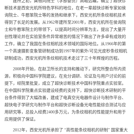
建所之初，龚祖同院士（学部委员）高瞻远瞩，确立了超快诊
断技术是西安光机所特色学科的地位，在老一辈超快诊断专家如侯
询院士、牛憨笨院士等的发扬和继承下，西安光机所条纹相机技术
得到了长足的发展。从1962年建所至2001年，西安光机所在侯询院
士和牛憨笨院士的带领下，以提高时间分辨率为主，提出了大量开
创性理论并在实验室条件异常艰苦的情况下做出了许多卓有成效的
工作，确立了我国在条纹相机技术领域的国际地位。从1966年的第
一个高速摄影变象管研制成功到1997年的紫外/可见光皮秒条纹相机
研制成功，西安光机所条纹相机技术走过了三十年辉煌的历程。
2008年开始，在赵卫所长的支持和推动下，研究所整合所内资
源，积极向中国科学院建议，在充分调研、论证及与用户讨论的前
提下，经院里批复，成立了超快诊断技术中国科学院重点实验室。
在中国科学院重点实验建设经费的支持下，超快诊断技术研制的平
台条件得到了大幅改善，建成了电真空光电器件设计与制作平台、
超快电子学研究与制作平台和超快诊断设备光电性能综合测试与应
用研究等，总投入经费2400多万元，为条纹相机的性能提升和用于
应用提供了保证。
2012年，西安光机所承担了 “高性能条纹相机的研制” 国家重大